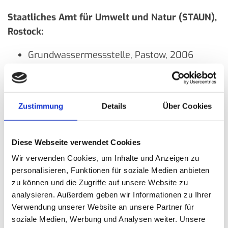
Staatliches Amt für Umwelt und Natur (STAUN),
Rostock:
Grundwassermessstelle, Pastow, 2006
INGAAS Ingenieurgesellschaft f.
Wasserwirtschaft u. Umwelttechnik mbH, Berlin:
Zustimmung
Details
Über Cookies
Grundwassermessstelle, Bützow, 2006
Ingenieurbüro Majer & Bendzko (IMB Berlin):
Diese Webseite verwendet Cookies
Wir verwenden Cookies, um Inhalte und Anzeigen zu
Grundwassermessstellen im Rahmen von
personalisieren, Funktionen für soziale Medien anbieten
Renaturierungsarbeiten für die Deutsche
zu können und die Zugriffe auf unsere Website zu
Bahn AG, Hellbach, Korleputer Bach, 2007
analysieren. Außerdem geben wir Informationen zu Ihrer
Verwendung unserer Website an unsere Partner für
Diakonie Verein Güstrow e. V.:
soziale Medien, Werbung und Analysen weiter. Unsere