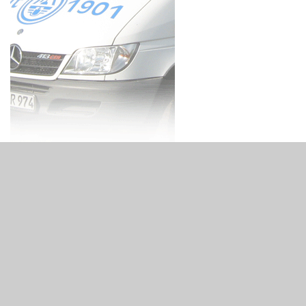
Brunnenbau Zelck
Neue Bahnhofstr. 21
18246 Bützow