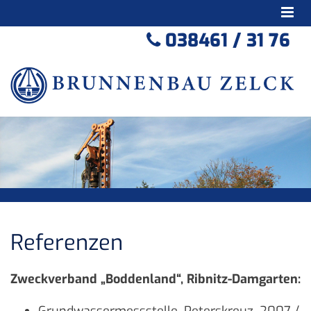
Zum Inhalt springen
038461 / 31 76

Referenzen
Zweckverband „Boddenland“, Ribnitz-Damgarten:
Grundwassermessstelle, Peterskreuz, 2007 /